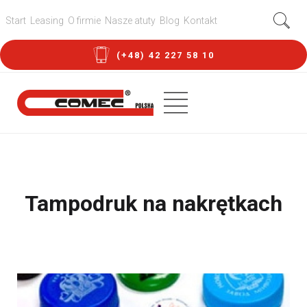
Start
Leasing
O firmie
Nasze atuty
Blog
Kontakt
(+48) 42 227 58 10
Tampodruk na nakrętkach