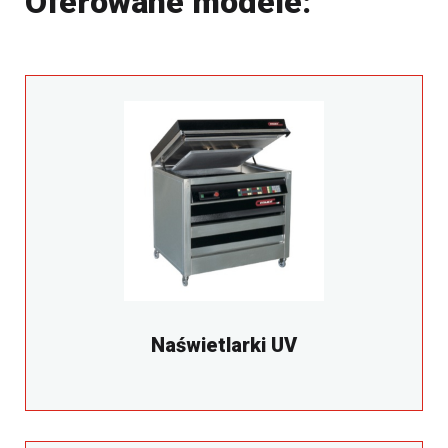
O
f
e
r
o
w
a
n
e
m
o
d
e
l
e
:
Naświetlarki UV