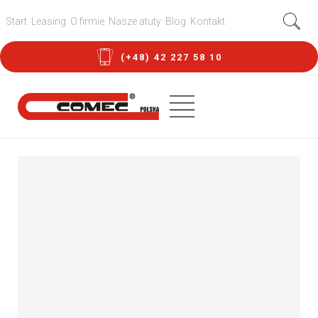
Start
Leasing
O firmie
Nasze atuty
Blog
Kontakt
(+48) 42 227 58 10
Urządzenia
pomocnicze