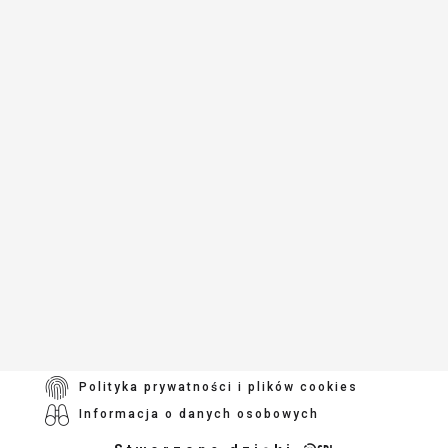
fax
(+48) 42 227 58 14
e-mail:
comec@comec.pl
Szybkie menu
Start
Leasing
O firmie
Nasze atuty
Blog
Kontakt
Polityka prywatności i plików cookies
Informacja o danych osobowych