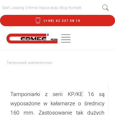
Start
Leasing
O firmie
Nasze atuty
Blog
Kontakt
(+48) 42 227 58 10
Tamponiarki wielokolorowe
Tamponiarki KP/KE16
Tamponiarki z serii KP/KE 16 są
wyposażone w kałamarze o średnicy
160 mm. Zastosowanie tak dużych