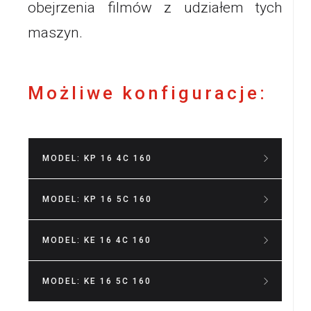
obejrzenia filmów z udziałem tych
maszyn.
Możliwe konfiguracje:
MODEL: KP 16 4C 160
MODEL: KP 16 5C 160
Ilość kolorów:
4 kolory
Wielkość kałamarza/nadruku:
fi
MODEL: KE 16 4C 160
Ilość kolorów:
5 kolorów
160/145 mm
Wielkość kałamarza/nadruku:
fi
Wielkość matrycy:
180x360 mm
MODEL: KE 16 5C 160
Ilość kolorów:
4 kolory
160 / 145 mm