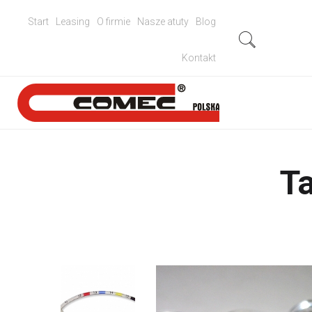
Start
Leasing
O firmie
Nasze atuty
Blog
Kontakt
T