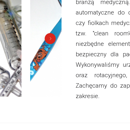
branżą medyczną
automatyczne do d
czy fiolkach medy
tzw. "clean room
niezbędne element
bezpieczny dla pa
Wykonywaliśmy ur
oraz rotacyjnego
Zachęcamy do zapo
zakresie.