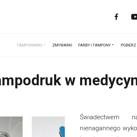
TAMPONIARKI
ZMYWARKI
FARBY I TAMPONY
POBIERZ
ampodruk w medycyn
Świadectwem na
nienagannego wyko